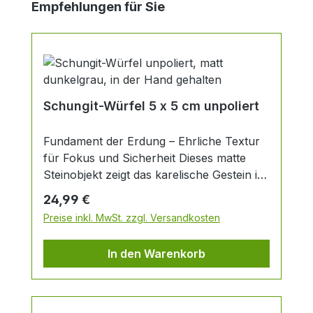
Produktgalerie überspringen
Empfehlungen für Sie
Schungit-Würfel 5 x 5 cm unpoliert
Fundament der Erdung – Ehrliche Textur
für Fokus und Sicherheit Dieses matte
Steinobjekt zeigt das karelische Gestein in
seiner ursprünglichsten, unpolierten
Regulärer Preis:
24,99 €
Beschaffenheit. Ohne äußere
Preise inkl. MwSt. zzgl. Versandkosten
Spiegelungen lenkt diese Form den Blick
auf das Wesentliche: Stabilität und Erdung.
In den Warenkorb
Durch die naturbelassene Oberfläche
bleibt die mineralische Struktur direkt
spürbar. Feine Linien aus Pyrit und helle
Quarz-Adern ziehen sich als natürliche