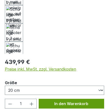
Regulärer Preis:
439,99 €
Preise inkl. MwSt. zzgl. Versandkosten
auswählen
Größe
Produkt Anzahl: Gib den gewünschten We
In den Warenkorb