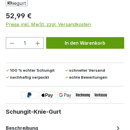
Regulärer Preis:
52,99 €
Preise inkl. MwSt. zzgl. Versandkosten
Produkt Anzahl: Gib den gewünschten We
In den Warenkorb
✓
100 % echter Schungit
✓
schneller Versand
✓
nachhaltig verpackt
✓
echte Bewertungen
Schungit-Knie-Gurt
Beschreibung