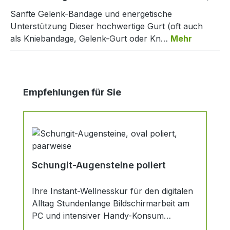
Sanfte Gelenk-Bandage und energetische
Unterstützung Dieser hochwertige Gurt (oft auch
als Kniebandage, Gelenk-Gurt oder Kn…
Mehr
Produktgalerie überspringen
Empfehlungen für Sie
Schungit-Augensteine poliert
Ihre Instant-Wellnesskur für den digitalen
Alltag Stundenlange Bildschirmarbeit am
PC und intensiver Handy-Konsum
gehören heute zum Standard, ermüden