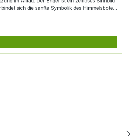
zung im Alltag. Der Engel ist ein zeitloses Sinnbild
rbindet sich die sanfte Symbolik des Himmelsboten
sman für Kette oder
r Begleitung: Elegantes Amulett:
sich zu spüren. Praktischer
in kraftvoller Akzent, der Sie überallhin