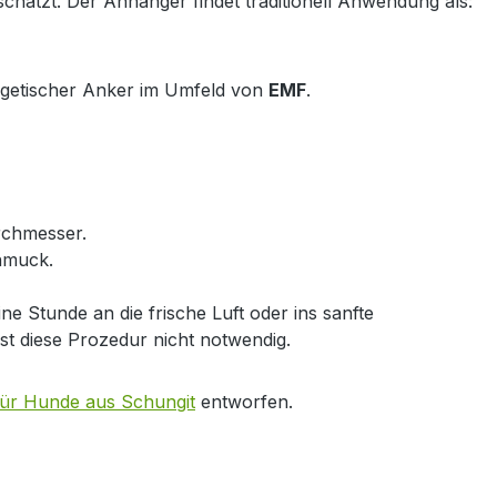
chätzt. Der Anhänger findet traditionell Anwendung als:
ergetischer Anker im Umfeld von
EMF
.
rchmesser.
hmuck.
Stunde an die frische Luft oder ins sanfte
st diese Prozedur nicht notwendig.
ür Hunde aus Schungit
entworfen.