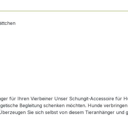
r für Ihren Vierbeiner Unser Schungit-Accessoire für Hund
rgetische Begleitung schenken möchten. Hunde verbringen v
 Überzeugen Sie sich selbst von diesem Tieranhänger und 
e Hunde Bei der Entwicklung dieses Anhängers haben
 aktiver Hunde gerecht zu werden: Einfache Befestigung: Der robuste Ring (Ø ca. 2,5