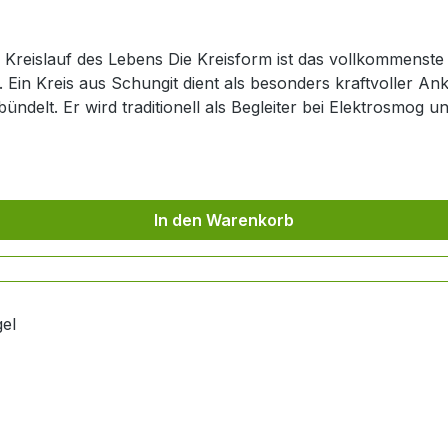
Kreislauf des Lebens Die Kreisform ist das vollkommens
Ein Kreis aus Schungit dient als besonders kraftvoller Ank
ndelt. Er wird traditionell als Begleiter bei Elektrosmog 
In den Warenkorb
erhalten. Tipp: Passend dazu führen wir auch Schungit-F