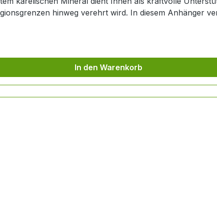
htem karelischen Mineral dient Ihnen als kraftvolle Unterstüt
ligionsgrenzen hinweg verehrt wird. In diesem Anhänger ve
 Instrument für Ihre persönliche Biofeld-Harmonisierung. Vielseitiger Tali
eser Schungit-Engel ein echtes Multitalent in Sachen energetische
 Energiefeld, um die Schungit Wirkung den ganzen Tag über bei 
hen Begleiter an Ihrem Schlüsselbund oder Ihrer Tasche – e
In den Warenkorb
ie und Sicherheit erinnert. Details und Materialbeschaffenheit Dieser Anhänger
chen Minerals: Maße: Mit einer Gesamtlänge von ca. 4 cm ist der Anhänger
e weitere Symbole der Heiligen Geometrie? Entdecken Sie
zur energetischen Aufwertung Ihrer technischen Geräte.