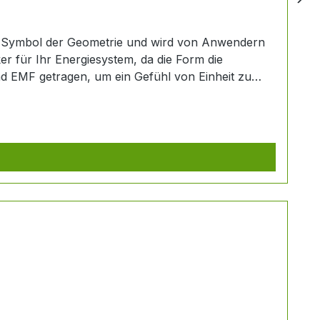
te Symbol der Geometrie und wird von Anwendern
er für Ihr Energiesystem, da die Form die
und EMF getragen, um ein Gefühl von Einheit zu
ußkettchen sowie runde Schungit-Ohrringe für ein