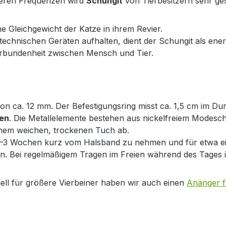
deren Frequenzen wird
Schungit
von Tierbesitzern sehr ges
e Gleichgewicht der Katze in ihrem Revier.
 technischen Geräten aufhalten, dient der Schungit als en
rbundenheit zwischen Mensch und Tier.
n ca. 12 mm. Der Befestigungsring misst ca. 1,5 cm im Du
ien
. Die Metallelemente bestehen aus nickelfreiem Modesc
einem weichen, trockenen Tuch ab.
–3 Wochen kurz vom Halsband zu nehmen und für etwa eine 
zen. Bei regelmäßigem Tragen im Freien während des Tages i
ell für größere Vierbeiner haben wir auch einen
Anänger f